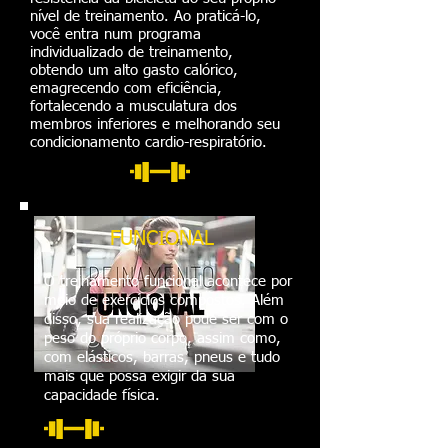
nível de treinamento. Ao praticá-lo,
você entra num programa
individualizado de treinamento,
obtendo um alto gasto calórico,
emagrecendo com eficiência,
fortalecendo a musculatura dos
membros inferiores e melhorando seu
condicionamento cardio-respiratório.
FUNCIONAL
O treinamento funcional acontece por
meio de exercícios compostos. Além
disso, sua realização pode ser com o
peso do próprio corpo, assim como,
com elásticos, barras, pneus e tudo
mais que possa exigir da sua
capacidade física.