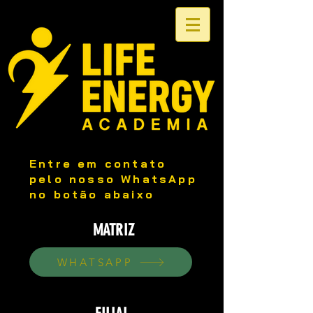
Entre em contato
pelo nosso WhatsApp
no botão abaixo
MATRIZ
WHATSAPP