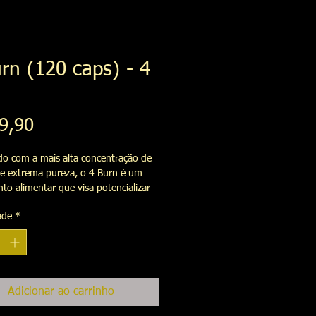
rn (120 caps) - 4
Preço
9,90
o com a mais alta concentração de 
de extrema pureza, o 4 Burn é um 
to alimentar que visa potencializar 
ultados em definição e 
ade
*
mento, elevando a queima de 
 (gordura corporal) e tornando seus 
muito mais efetivos, além de 
 o seu rendimento.
Adicionar ao carrinho