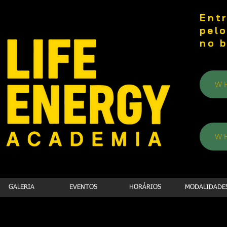
Ent
pel
no 
W
W
GALERIA
EVENTOS
HORÁRIOS
MODALIDADE