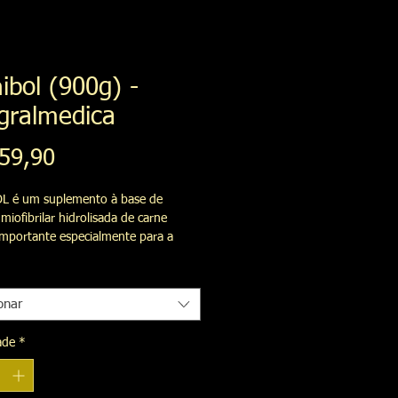
ibol (900g) -
gralmedica
Preço
59,90
L é um suplemento à base de 
miofibrilar hidrolisada de carne 
importante especialmente para a 
 muscular. 

L traz ainda uma combinação de 
ntes que favorecem o balanço 
onar
ado positivo (ingestão de 
dos maior que sua degradação no 
ade
*
o).