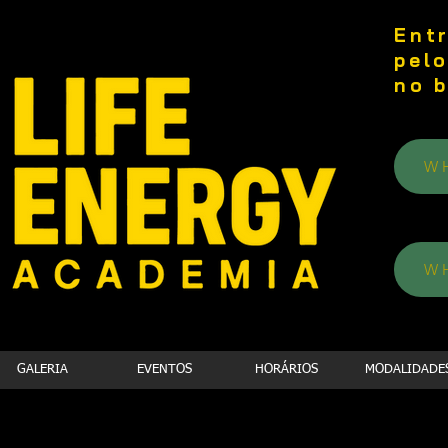
Ent
pel
no 
W
W
GALERIA
EVENTOS
HORÁRIOS
MODALIDADE