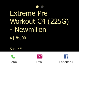
Extreme Pre
Workout C4 (225G)
- Newmillen
Preço
R$ 85,00
Sabor
*
Fone
Email
Facebook
Quantidade
*
Adicionar ao carrinho
C4 BETA PUMP é o mais 