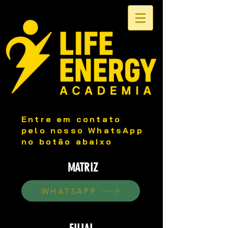
Entre em contato
pelo nosso WhatsApp
no botão abaixo
MATRIZ
WHATSAPP