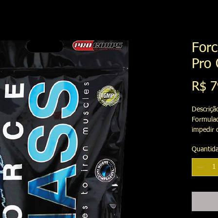
Forc
Pro 
R$ 7
Descrição
Formula
impedir 
MASS te
Quantid
carboidr
gradativa
grande c
potencia
efeitos.

Destaque