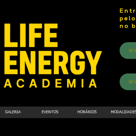
Ent
pel
no 
W
W
GALERIA
EVENTOS
HORÁRIOS
MODALIDADE