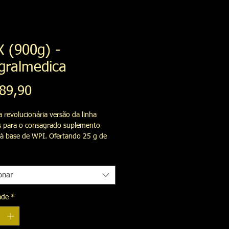
X (900g) -
gralmedica
Preço
89,90
a revolucionária versão da linha 
 para o consagrado suplemento 
 à base de WPI. Ofertando 25 g de 
 na porção recomendada, ISO-X une 
 do whey protein isolado (WPI) à 
elocidade de absorção do whey 
onar
hidrolisado (WPH).
ade
*