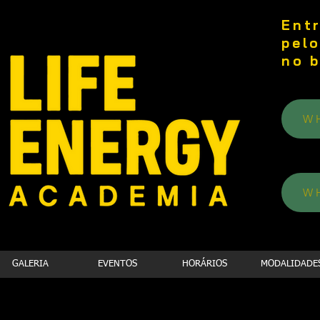
Ent
pel
no 
W
W
GALERIA
EVENTOS
HORÁRIOS
MODALIDADE