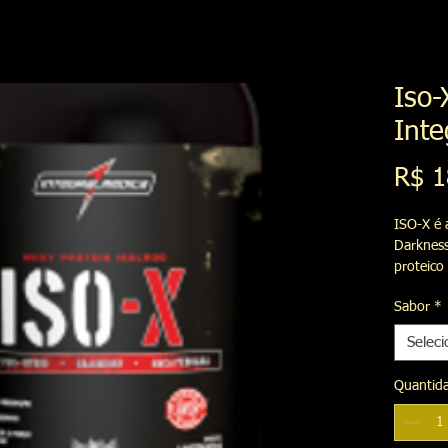
Iso-
Inte
R$ 1
ISO-X é 
Darkness
proteico
proteína
Sabor
*
a pureza
rápida v
Seleci
protein 
Quantid