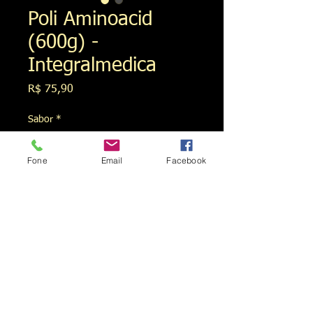
Poli Aminoacid
(600g) -
Integralmedica
Preço
R$ 75,90
Sabor
*
Fone
Email
Facebook
Quantidade
*
Adicionar ao carrinho
fórmula de Poli Amino Acid 38000 é 
uma boa fonte de aminoácidos 
essenciais e não essenciais, 