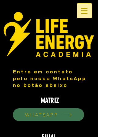
Entre em contato
pelo nosso WhatsApp
no botão abaixo
MATRIZ
WHATSAPP