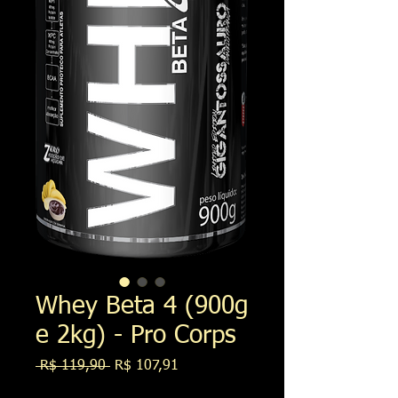
Whey Beta 4 (900g
e 2kg) - Pro Corps
Preço
Preço
 R$ 119,90 
R$ 107,91
normal
promocional