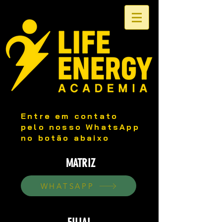
Entre em contato
pelo nosso WhatsApp
no botão abaixo
MATRIZ
WHATSAPP